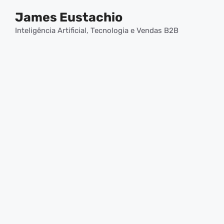
Pular
James Eustachio
para
o
Inteligência Artificial, Tecnologia e Vendas B2B
conteúdo