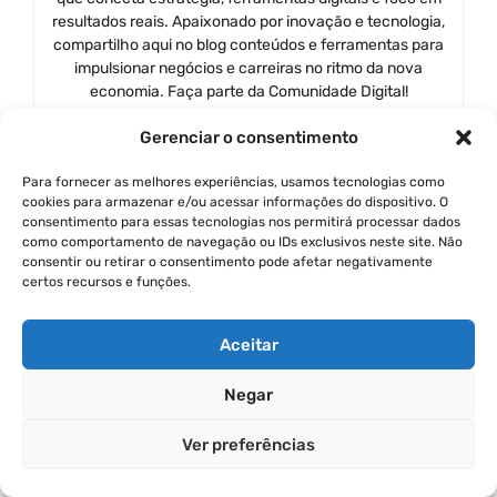
resultados reais. Apaixonado por inovação e tecnologia,
compartilho aqui no blog conteúdos e ferramentas para
impulsionar negócios e carreiras no ritmo da nova
economia. Faça parte da Comunidade Digital!
Gerenciar o consentimento
Para fornecer as melhores experiências, usamos tecnologias como
cookies para armazenar e/ou acessar informações do dispositivo. O
consentimento para essas tecnologias nos permitirá processar dados
Categorias
Transformação Digital
como comportamento de navegação ou IDs exclusivos neste site. Não
consentir ou retirar o consentimento pode afetar negativamente
Consultório Cheio, Mente Vazia: Como
certos recursos e funções.
Equilibrar Sua Rotina com Estratégia e Leveza
O Futuro do Trabalho: Como a Tecnologia Está
Aceitar
Moldando o Papel dos CEOs, Diretores e
Negar
Fundadores
Ver preferências
Deixe Um Comentário