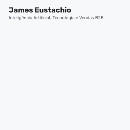
Pular
James Eustachio
para
o
Inteligência Artificial, Tecnologia e Vendas B2B
conteúdo