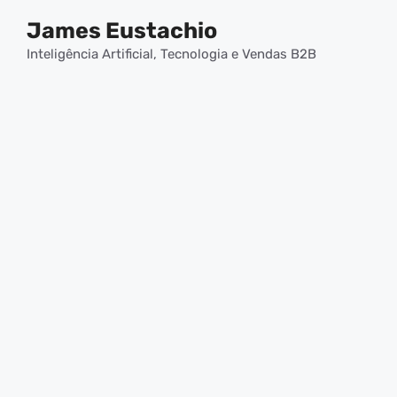
Pular
James Eustachio
para
o
Inteligência Artificial, Tecnologia e Vendas B2B
conteúdo