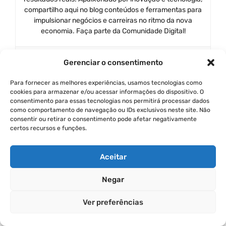
compartilho aqui no blog conteúdos e ferramentas para
impulsionar negócios e carreiras no ritmo da nova
economia. Faça parte da Comunidade Digital!
Gerenciar o consentimento
Para fornecer as melhores experiências, usamos tecnologias como
cookies para armazenar e/ou acessar informações do dispositivo. O
Categorias
Inteligência Artificial
consentimento para essas tecnologias nos permitirá processar dados
Tags
como comportamento de navegação ou IDs exclusivos neste site. Não
ferramentas de IA
,
inteligência artificial
,
consentir ou retirar o consentimento pode afetar negativamente
negócios
,
produtividade
,
transformação digital
certos recursos e funções.
Inteligência Artificial para Pequenas
Aceitar
Empresas: Aplicações Reais e Possíveis
Como Construir um Funil de Vendas Eficiente
Negar
no Instagram
Ver preferências
Deixe Um Comentário