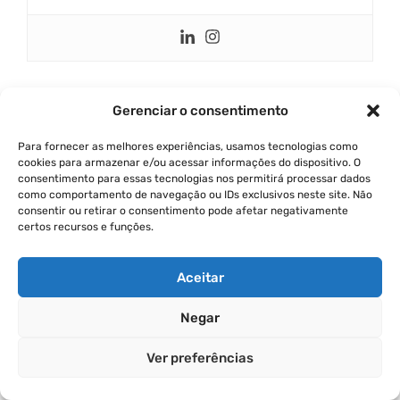
Categorias
Marketing Digital
Gerenciar o consentimento
Tags
algoritmo
,
empreendedorismo
,
estratégia
Para fornecer as melhores experiências, usamos tecnologias como
profissional
,
inteligência artificial
,
liderança
,
cookies para armazenar e/ou acessar informações do dispositivo. O
consentimento para essas tecnologias nos permitirá processar dados
linkedin
,
marketing digital
como comportamento de navegação ou IDs exclusivos neste site. Não
Erros na Transformação Digital: Como Evitar e
consentir ou retirar o consentimento pode afetar negativamente
certos recursos e funções.
Acelerar o Sucesso
Como Escolher as Melhores Ferramentas de
Aceitar
IA para Alavancar Seu Negócio
Negar
Deixe Um Comentário
Ver preferências
Comentário