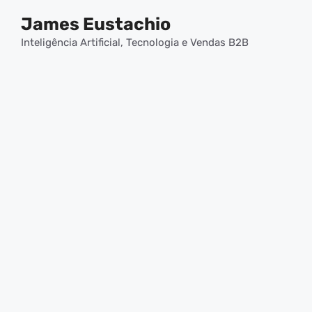
Pular
James Eustachio
para
o
Inteligência Artificial, Tecnologia e Vendas B2B
conteúdo