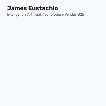
Pular
James Eustachio
para
o
Inteligência Artificial, Tecnologia e Vendas B2B
conteúdo