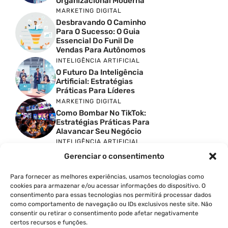
Organizacional Moderna
MARKETING DIGITAL
Desbravando O Caminho
Para O Sucesso: O Guia
Essencial Do Funil De
Vendas Para Autônomos
INTELIGÊNCIA ARTIFICIAL
O Futuro Da Inteligência
Artificial: Estratégias
Práticas Para Líderes
MARKETING DIGITAL
Como Bombar No TikTok:
Estratégias Práticas Para
Alavancar Seu Negócio
INTELIGÊNCIA ARTIFICIAL
ChatGPT: Como Líderes E
Gerenciar o consentimento
Empreendedores Podem
Transformar Negócios
Para fornecer as melhores experiências, usamos tecnologias como
Com IA
cookies para armazenar e/ou acessar informações do dispositivo. O
INTELIGÊNCIA ARTIFICIAL
consentimento para essas tecnologias nos permitirá processar dados
Como A IA No Trabalho
como comportamento de navegação ou IDs exclusivos neste site. Não
Está Revolucionando Os
consentir ou retirar o consentimento pode afetar negativamente
Negócios Em 2025
certos recursos e funções.