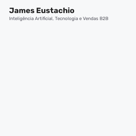
Pular
James Eustachio
para
o
Inteligência Artificial, Tecnologia e Vendas B2B
conteúdo